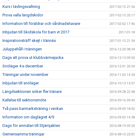
Kurs i tävlingsvallning
2017-02-15 21:56
Prova valla längdskidor
2017-02-15 20:17
Information till föräldrar och vårdnadshavare
2017-02-02 17:46
Inbjudan till Skidskola för barn vt 2017
2017-01-18
Inspirationsträff skejt i Vännäs
2017-01-15 21:34
Juluppehåll i träningen
2016-12-20 08:34
Dags att prova ut klubbvärmejacka
2016-12-13 09:50
Snöläger 4:e december
2016-12-01 20:54
Träningar under november
2016-11-02 14:34
Inbjudan till snöläger
2016-10-13 13:07
Längdsektionen söker fler tränare
2016-09-28 22:48
Kallelse till sektionsmöte
2016-09-16 09:45
Två pass barmarksträning i veckan
2016-09-09 18:05
Information om daglägret 4/9
2016-09-02 14:38
Dags för anmälan till Stjärnjakten
2016-08-19 09:20
Gemensamma träningar
2016-08-10 23:01