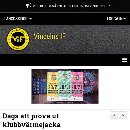
VILL DU OCKSÅ ENGAGERA DIG INOM VINDELNS IF?
LÄNGDSKIDOR
LOGGA IN
Vindelns IF
HEM
NYHETER
KALENDER
TRUPPEN
Dags att prova ut
<
>
GÄSTBOK
klubbvärmejacka