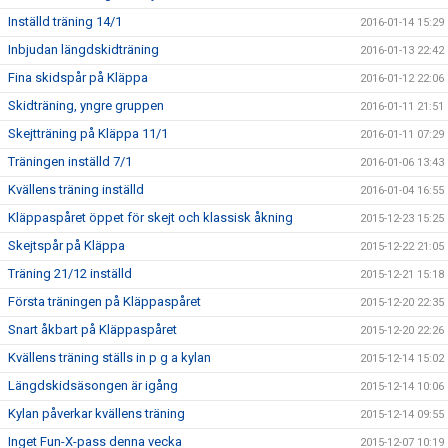
Inställd träning 14/1
2016-01-14 15:29
Inbjudan längdskidträning
2016-01-13 22:42
Fina skidspår på Kläppa
2016-01-12 22:06
Skidträning, yngre gruppen
2016-01-11 21:51
Skejtträning på Kläppa 11/1
2016-01-11 07:29
Träningen inställd 7/1
2016-01-06 13:43
Kvällens träning inställd
2016-01-04 16:55
Kläppaspåret öppet för skejt och klassisk åkning
2015-12-23 15:25
Skejtspår på Kläppa
2015-12-22 21:05
Träning 21/12 inställd
2015-12-21 15:18
Första träningen på Kläppaspåret
2015-12-20 22:35
Snart åkbart på Kläppaspåret
2015-12-20 22:26
Kvällens träning ställs in p g a kylan
2015-12-14 15:02
Längdskidsäsongen är igång
2015-12-14 10:06
Kylan påverkar kvällens träning
2015-12-14 09:55
Inget Fun-X-pass denna vecka
2015-12-07 10:19