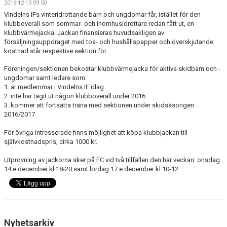
2016-12-13 09:50
BILDGALLERI
Vindelns IFs vinteridrottande barn och ungdomar får, istället för den
klubboverall som sommar- och inomhusidrottare redan fått ut, en
DOKUMENT
klubbvärmejacka. Jackan finansieras huvudsakligen av
försäljningsuppdraget med toa- och hushållspapper och överskjutande
KONTAKT
kostnad står respektive sektion för.
Föreningen/sektionen bekostar klubbvärmejacka för aktiva skidbarn och -
TÄVLINGAR
ungdomar samt ledare som:
1. är medlemmar i Vindelns IF idag
TÄVLINGSKALENDER
2. inte har tagit ut någon klubboverall under 2016
3. kommer att fortsätta träna med sektionen under skidsäsongen
2016/2017
GAMLA HEMSIDAN
För övriga intresserade finns möjlighet att köpa klubbjackan till
självkostnadspris, cirka 1000 kr.
Utprovning av jackorna sker på FC vid två tillfällen den här veckan: onsdag
14:e december kl 18-20 samt lördag 17:e december kl 10-12.
Nyhetsarkiv