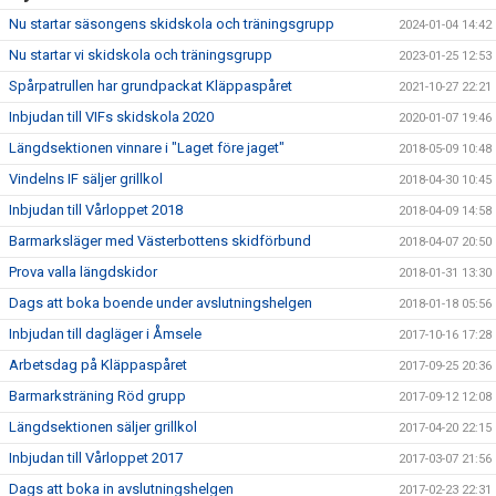
Nu startar säsongens skidskola och träningsgrupp
2024-01-04 14:42
Nu startar vi skidskola och träningsgrupp
2023-01-25 12:53
Spårpatrullen har grundpackat Kläppaspåret
2021-10-27 22:21
Inbjudan till VIFs skidskola 2020
2020-01-07 19:46
Längdsektionen vinnare i "Laget före jaget"
2018-05-09 10:48
Vindelns IF säljer grillkol
2018-04-30 10:45
Inbjudan till Vårloppet 2018
2018-04-09 14:58
Barmarksläger med Västerbottens skidförbund
2018-04-07 20:50
Prova valla längdskidor
2018-01-31 13:30
Dags att boka boende under avslutningshelgen
2018-01-18 05:56
Inbjudan till dagläger i Åmsele
2017-10-16 17:28
Arbetsdag på Kläppaspåret
2017-09-25 20:36
Barmarksträning Röd grupp
2017-09-12 12:08
Längdsektionen säljer grillkol
2017-04-20 22:15
Inbjudan till Vårloppet 2017
2017-03-07 21:56
Dags att boka in avslutningshelgen
2017-02-23 22:31